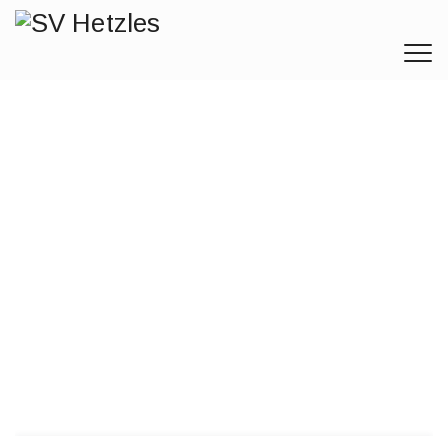
Kinder-
Weihnachtsfeier
am 14.12.2025
SV Hetzles
>
Kinder-Weihnachtsfeier Am 14.12.2025