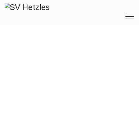
A-Junioren
SV Hetzles
>
Fußball
>
Jugendmannschaften
>
A-Junioren