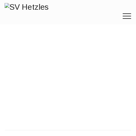
Yoga beim SV
Hetzles
SV Hetzles
>
Yoga Beim SV Hetzles